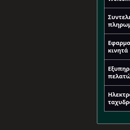
Συντελ
πληρωμ
Εφαρμο
κινητά
Εξυπηρ
πελατ
Ηλεκτρ
ταχυδρ