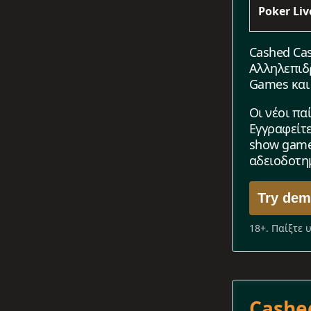
Poker Liv
Cashed Cas
Αλληλεπιδρ
Games και 
Οι νέοι πα
Εγγραφείτε
show games
αδειοδοτη
Try de
18+. Παίξτε 
Cashe