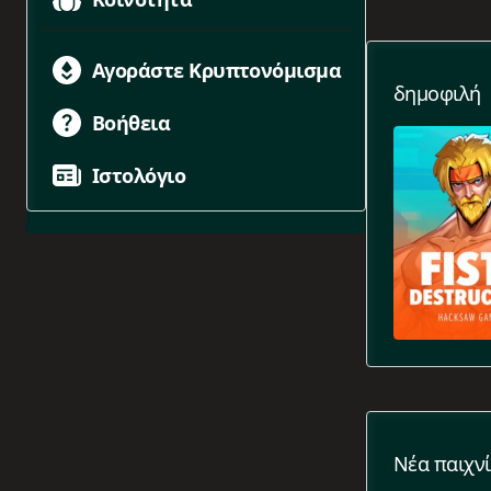
Αγοράστε Κρυπτονόμισμα
δημοφιλή
Βοήθεια
Ιστολόγιο
Νέα παιχνί