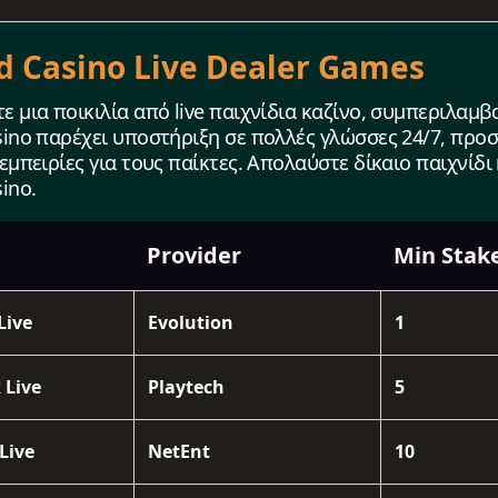
d Casino Live Dealer Games
 μια ποικιλία από live παιχνίδια καζίνο, συμπεριλαμ
sino παρέχει υποστήριξη σε πολλές γλώσσες 24/7, προ
εμπειρίες για τους παίκτες. Απολαύστε δίκαιο παιχνίδι
ino.
Provider
Min Stak
Live
Evolution
1
 Live
Playtech
5
Live
NetEnt
10