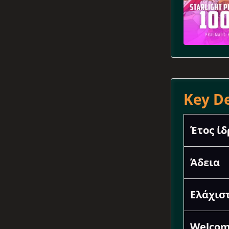
Key De
Έτος ί
Άδεια
Ελάχισ
Welcom