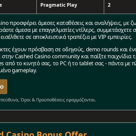
e
Pragmatic Play
2
ino προσφέρει άμεσες καταθέσεις και αναλήψεις, με ζ
άστε άμεσα με επαγγελματίες ντίλερς, συμμετάσχετε σ
εισέλθετε σε αποκλειστικά τραπέζια με VIP εμπειρίες.
ίκτες έχουν πρόσβαση σε οδηγούς, demo rounds και έ
 στην Cashed Casino community και παίξτε παιχνίδια τρ
 από το κινητό σας, το PC ή το tablet σας - πάντα με 
μένο gameplay.
mo
υπεύθυνα, Όροι & Προϋποθέσεις εφαρμόζονται.
d Casino Bonus Offer